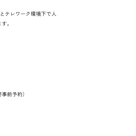
プとテレワーク環境下で人
ます。
要事前予約）