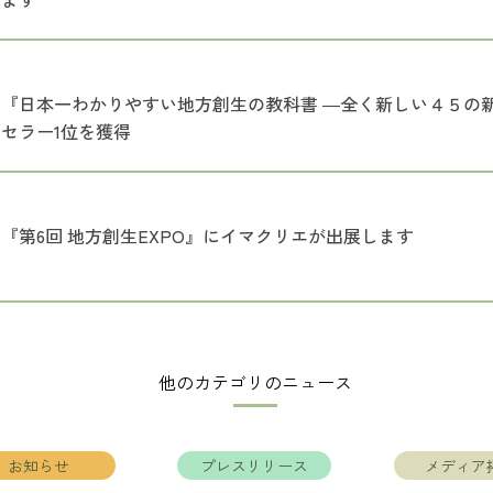
『日本一わかりやすい地方創生の教科書 ―全く新しい４５の新手
セラー1位を獲得
『第6回 地方創生EXPO』にイマクリエが出展します
他のカテゴリのニュース
お知らせ
プレスリリース
メディア