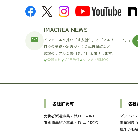
IMACREA NEWS
イマクリエが挑む「地方創生」と「フルリモート」。
日々の業務や組織づくりの試行錯誤など、
現場のリアルな裏側を月1回お届けします。
登録無料
月1回発行
いつでも解除OK
各種許認可
各種
労働者派遣事業 / 派13-314868
プライバシー
有料職業紹介事業 / 13-ユ-312225
事業継続力
厚生労働省