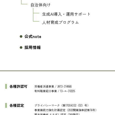
自治体向け
生成AI導入・運用サポート
人材育成プログラム
公式note
採用情報
各種許認可
労働者派遣事業 / 派13-314868
有料職業紹介事業 / 13-ユ-312225
各種認定
プライバシーマーク（第17004332（02）号）
事業継続力強化計画認定（2022関継強単認第76号）
厚生労働省 えるぼし認定（2段階目）